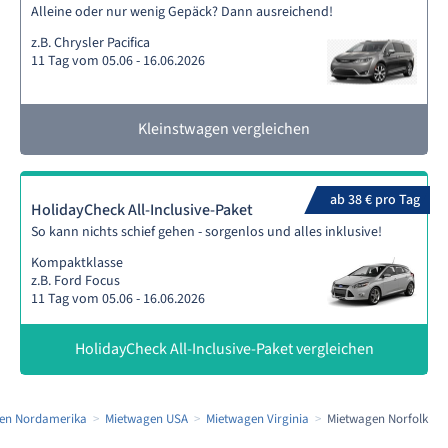
Alleine oder nur wenig Gepäck? Dann ausreichend!
z.B. Chrysler Pacifica
11 Tag vom 05.06 - 16.06.2026
Kleinstwagen vergleichen
ab 38 € pro Tag
HolidayCheck All-Inclusive-Paket
So kann nichts schief gehen - sorgenlos und alles inklusive!
Kompaktklasse
z.B. Ford Focus
11 Tag vom 05.06 - 16.06.2026
HolidayCheck All-Inclusive-Paket vergleichen
en Nordamerika
Mietwagen USA
Mietwagen Virginia
Mietwagen Norfolk