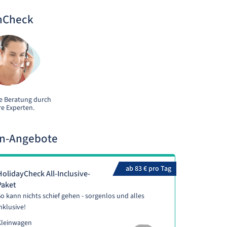
nCheck
e Beratung durch
e Experten.
en-Angebote
ab 83 € pro Tag
HolidayCheck All-Inclusive-
Paket
o kann nichts schief gehen - sorgenlos und alles
nklusive!
Kleinwagen