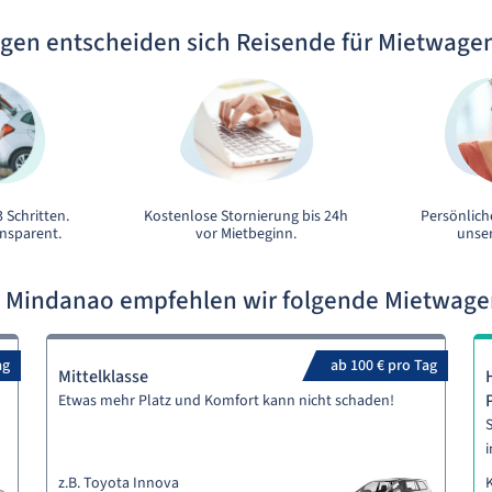
gen entscheiden sich Reisende für Mietwage
 Schritten.
Kostenlose Stornierung bis 24h
Persönlich
ansparent.
vor Mietbeginn.
unser
n Mindanao empfehlen wir folgende Mietwag
ag
ab 100 € pro Tag
Mittelklasse
Etwas mehr Platz und Komfort kann nicht schaden!
S
i
z.B. Toyota Innova