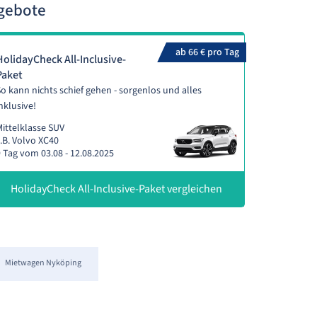
gebote
ab 66 € pro Tag
HolidayCheck All-Inclusive-
Paket
o kann nichts schief gehen - sorgenlos und alles
nklusive!
ittelklasse SUV
.B. Volvo XC40
 Tag vom 03.08 - 12.08.2025
HolidayCheck All-Inclusive-Paket vergleichen
Mietwagen Nyköping