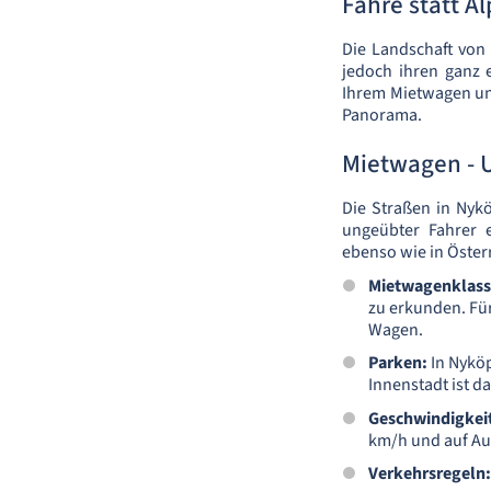
Fähre statt A
Die Landschaft von
jedoch ihren ganz e
Ihrem Mietwagen un
Panorama.
Mietwagen - 
Die Straßen in Nykö
ungeübter Fahrer e
ebenso wie in Österr
Mietwagenklas
zu erkunden. Für
Wagen.
Parken:
In Nyköp
Innenstadt ist d
Geschwindigkei
km/h und auf Au
Verkehrsregeln: