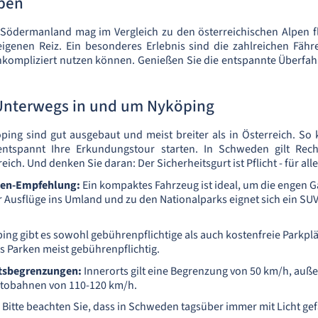
lpen
 Södermanland mag im Vergleich zu den österreichischen Alpen fl
igenen Reiz. Ein besonderes Erlebnis sind die zahlreichen Fähr
kompliziert nutzen können. Genießen Sie die entspannte Überfahr
Unterwegs in und um Nyköping
ping sind gut ausgebaut und meist breiter als in Österreich. So
ntspannt Ihre Erkundungstour starten. In Schweden gilt Rech
eich. Und denken Sie daran: Der Sicherheitsgurt ist Pflicht - für all
sen-Empfehlung:
Ein kompaktes Fahrzeug ist ideal, um die engen G
 Ausflüge ins Umland und zu den Nationalparks eignet sich ein SUV
ing gibt es sowohl gebührenpflichtige als auch kostenfreie Parkplät
as Parken meist gebührenpflichtig.
tsbegrenzungen:
Innerorts gilt eine Begrenzung von 50 km/h, auße
tobahnen von 110-120 km/h.
Bitte beachten Sie, dass in Schweden tagsüber immer mit Licht g