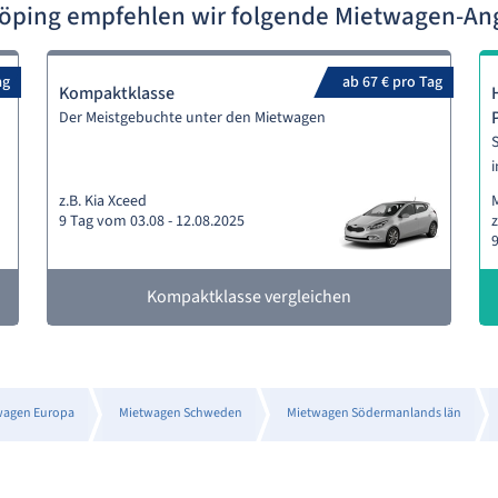
köping empfehlen wir folgende Mietwagen-An
ag
ab 67 € pro Tag
Kompaktklasse
Der Meistgebuchte unter den Mietwagen
S
i
z.B. Kia Xceed
M
9 Tag vom 03.08 - 12.08.2025
z
9
Kompaktklasse vergleichen
wagen Europa
Mietwagen Schweden
Mietwagen Södermanlands län