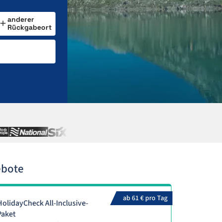
anderer
Rückgabeort
ebote
ab 61 € pro Tag
HolidayCheck All-Inclusive-
Paket