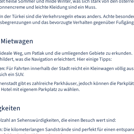
tet heiße Sommer und milde Winter, was sich stark von den österr
Sonnencreme und leichte Kleidung sind ein Muss.
In der Türkei sind die Verkehrsregeln etwas anders. Achte besonder
sbegrenzungen und das bevorzugte Verhalten gegenüber Fußgäng
d Mietwagen
ideale Weg, um Patlak und die umliegenden Gebiete zu erkunden. 
ldert, was die Navigation erleichtert. Hier einige Tipps:
en:
Für Fahrten innerhalb der Stadt reicht ein Kleinwagen völlig aus.
sich ein SUV.
nnenstadt gibt es zahlreiche Parkhäuser, jedoch können die Parkpl
in Hotel mit eigenem Parkplatz zu wählen.
keiten
ielzahl an Sehenswürdigkeiten, die einen Besuch wert sind:
n:
Die kilometerlangen Sandstrände sind perfekt für einen entspan