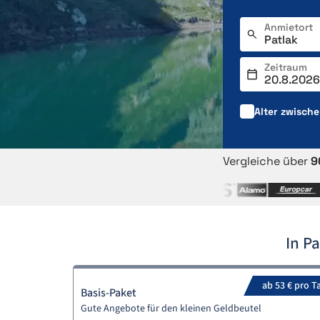
Anmietort
Zeitraum
Alter zwisch
Vergleiche über
9
In P
ab 53 € pro T
Basis-Paket
Gute Angebote für den kleinen Geldbeutel