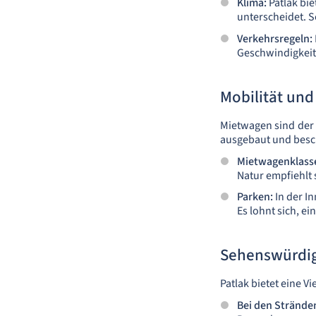
Klima:
Patlak bie
unterscheidet. 
Verkehrsregeln:
Geschwindigkeit
Mobilität un
Mietwagen sind der 
ausgebaut und beschi
Mietwagenklass
Natur empfiehlt 
Parken:
In der I
Es lohnt sich, e
Sehenswürdig
Patlak bietet eine V
Bei den Strände