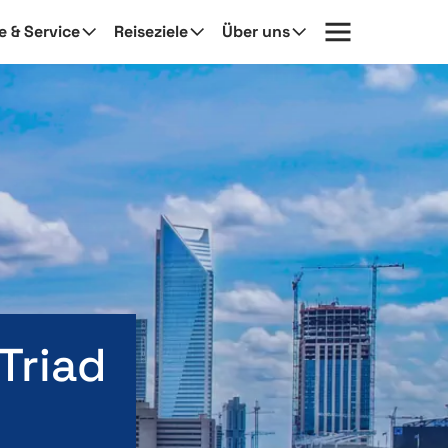
fe & Service
Reiseziele
Über uns
Triad