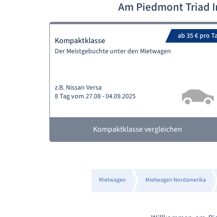
Am Piedmont Triad I
ab 35 € pro T
Kompaktklasse
Der Meistgebuchte unter den Mietwagen
z.B. Nissan Versa
8 Tag vom 27.08 - 04.09.2025
Kompaktklasse vergleichen
Mietwagen
Mietwagen Nordamerika