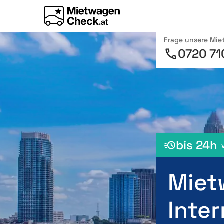
Frage unsere Mi
0720 71
bis 24h
Miet
Inter