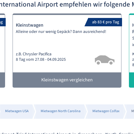
nternational Airport empfehlen wir folgend
ag
ab 83 € pro Tag
Kleinstwagen
Alleine oder nur wenig Gepäck? Dann ausreichend!
S
i
z.B. Chrysler Pacifica
8 Tag vom 27.08 - 04.09.2025
z
8
Kleinstwagen vergleichen
Mietwagen USA
Mietwagen North Carolina
Mietwagen Colfax
M