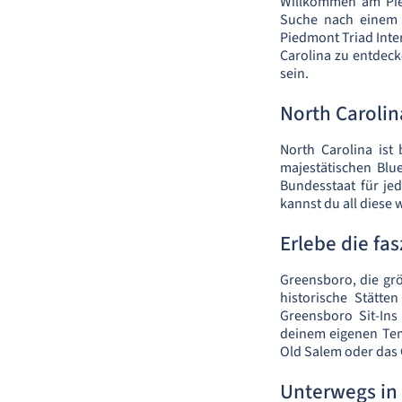
Willkommen am Pied
Suche nach einem u
Piedmont Triad Inter
Carolina zu entdeck
sein.
North Carolin
North Carolina ist
majestätischen Blu
Bundesstaat für je
kannst du all diese
Erlebe die fa
Greensboro, die grö
historische Stätte
Greensboro Sit-Ins
deinem eigenen Tem
Old Salem oder das
Unterwegs in 