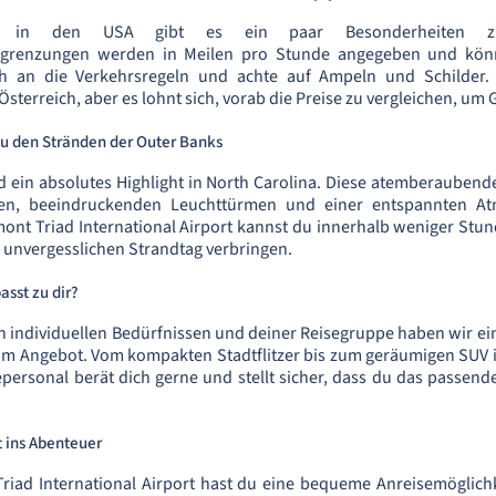
n in den USA gibt es ein paar Besonderheiten z
egrenzungen werden in Meilen pro Stunde angegeben und kön
ich an die Verkehrsregeln und achte auf Ampeln und Schilder.
n Österreich, aber es lohnt sich, vorab die Preise zu vergleichen, um 
u den Stränden der Outer Banks
d ein absolutes Highlight in North Carolina. Diese atemberaubende 
en, beeindruckenden Leuchttürmen und einer entspannten A
nt Triad International Airport kannst du innerhalb weniger Stu
 unvergesslichen Strandtag verbringen.
sst zu dir?
 individuellen Bedürfnissen und deiner Reisegruppe haben wir e
im Angebot. Vom kompakten Stadtflitzer bis zum geräumigen SUV is
epersonal berät dich gerne und stellt sicher, dass du das passend
 ins Abenteuer
riad International Airport hast du eine bequeme Anreisemöglichk