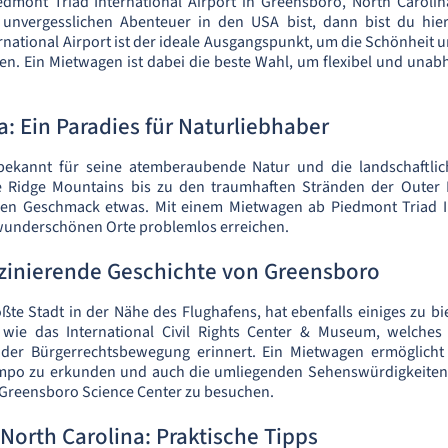
mont Triad International Airport in Greensboro, North Caroli
nvergesslichen Abenteuer in den USA bist, dann bist du hier
national Airport ist der ideale Ausgangspunkt, um die Schönheit u
en. Ein Mietwagen ist dabei die beste Wahl, um flexibel und una
a: Ein Paradies für Naturliebhaber
 bekannt für seine atemberaubende Natur und die landschaftlich
e Ridge Mountains bis zu den traumhaften Stränden der Outer B
den Geschmack etwas. Mit einem Mietwagen ab Piedmont Triad In
 wunderschönen Orte problemlos erreichen.
szinierende Geschichte von Greensboro
ßte Stadt in der Nähe des Flughafens, hat ebenfalls einiges zu bie
n wie das International Civil Rights Center & Museum, welch
 der Bürgerrechtsbewegung erinnert. Ein Mietwagen ermöglicht e
po zu erkunden und auch die umliegenden Sehenswürdigkeiten 
 Greensboro Science Center zu besuchen.
North Carolina: Praktische Tipps