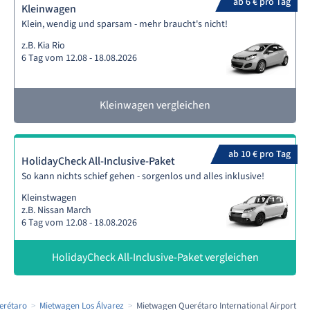
ab 6 € pro Tag
Kleinwagen
Klein, wendig und sparsam - mehr braucht's nicht!
z.B. Kia Rio
6 Tag vom 12.08 - 18.08.2026
Kleinwagen vergleichen
ab 10 € pro Tag
HolidayCheck All-Inclusive-Paket
So kann nichts schief gehen - sorgenlos und alles inklusive!
Kleinstwagen
z.B. Nissan March
6 Tag vom 12.08 - 18.08.2026
HolidayCheck All-Inclusive-Paket vergleichen
erétaro
Mietwagen Los Álvarez
Mietwagen Querétaro International Airport