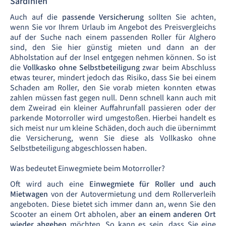
Sardinien
Auch auf die
passende Versicherung
sollten Sie achten,
wenn Sie vor Ihrem Urlaub im Angebot des Preisvergleichs
auf der Suche nach einem passenden Roller für Alghero
sind, den Sie hier günstig mieten und dann an der
Abholstation auf der Insel entgegen nehmen können. So ist
die
Vollkasko ohne Selbstbeteiligung
zwar beim Abschluss
etwas teurer, mindert jedoch das Risiko, dass Sie bei einem
Schaden am Roller, den Sie vorab mieten konnten etwas
zahlen müssen fast gegen null. Denn schnell kann auch mit
dem Zweirad ein kleiner Auffahrunfall passieren oder der
parkende Motorroller wird umgestoßen. Hierbei handelt es
sich meist nur um kleine Schäden, doch auch die übernimmt
die Versicherung, wenn Sie diese als Vollkasko ohne
Selbstbeteiligung abgeschlossen haben.
Was bedeutet Einwegmiete beim Motorroller?
Oft wird auch eine
Einwegmiete für Roller und auch
Mietwagen
von der Autovermietung und dem Rollerverleih
angeboten. Diese bietet sich immer dann an, wenn Sie den
Scooter an einem Ort abholen, aber
an einem anderen Ort
wieder abgeben
möchten. So kann es sein, dass Sie eine