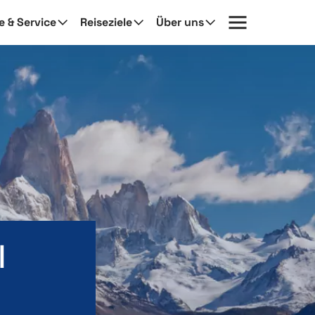
fe & Service
Reiseziele
Über uns
l