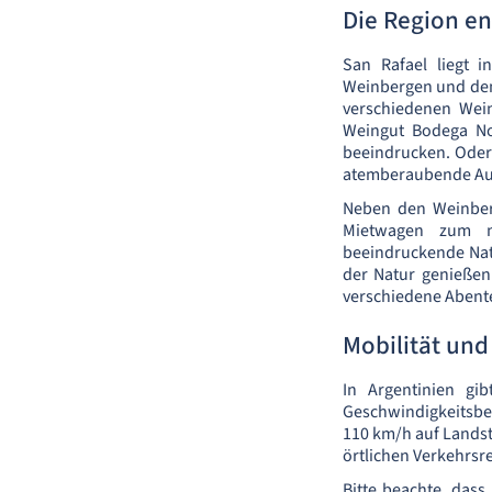
Die Region e
San Rafael liegt 
Weinbergen und den
verschiedenen Wei
Weingut Bodega No
beeindrucken. Oder
atemberaubende Aus
Neben den Weinberg
Mietwagen zum na
beeindruckende Natu
der Natur genießen
verschiedene Abente
Mobilität un
In Argentinien gi
Geschwindigkeitsbe
110 km/h auf Landst
örtlichen Verkehrsr
Bitte beachte, dass