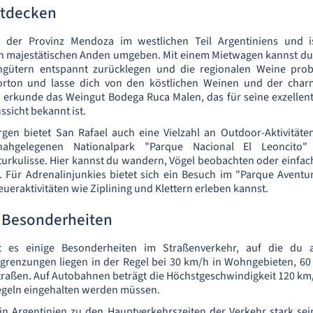
ntdecken
in der Provinz Mendoza im westlichen Teil Argentiniens und i
 majestätischen Anden umgeben. Mit einem Mietwagen kannst du 
ngütern entspannt zurücklegen und die regionalen Weine prob
rton und lasse dich von den köstlichen Weinen und der cha
 erkunde das Weingut Bodega Ruca Malen, das für seine exzelle
sicht bekannt ist.
en bietet San Rafael auch eine Vielzahl an Outdoor-Aktivitäte
hgelegenen Nationalpark "Parque Nacional El Leoncito
rkulisse. Hier kannst du wandern, Vögel beobachten oder einfach
. Für Adrenalinjunkies bietet sich ein Besuch im "Parque Aventu
ueraktivitäten wie Ziplining und Klettern erleben kannst.
d Besonderheiten
bt es einige Besonderheiten im Straßenverkehr, auf die du ac
grenzungen liegen in der Regel bei 30 km/h in Wohngebieten, 60
raßen. Auf Autobahnen beträgt die Höchstgeschwindigkeit 120 km/
egeln eingehalten werden müssen.
 in Argentinien zu den Hauptverkehrszeiten der Verkehr stark se