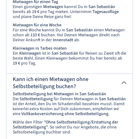
Mietwagen für einen Tag
Einen günstigen
Mietwagen
kannst Du in
San Sebastián
bereits ab
19 €
pro Tag mieten. Unternimm
Tagesausflüge
und plane Deine Reise ganz frei!
Mietwagen für eine Woche
Für eine Woche kannst Du in
San Sebastián
einen Mietwagen
schon ab
133 €
buchen. Hol Deinen Mietwagen direkt nach
Deiner Ankunft in der
Innenstadt
ab.
Kleinwagen in Tarbes mieten
Ein
Kleinwagen
ist in
San Sebastián
für Reisen zu Zweit oft die
beste Wahl. Einen Kleinwagen bekommst Du hier bereits ab
19 €
pro Tag.
Kann ich einen Mietwagen ohne
Selbstbeteiligung buchen?
Selbstbeteiligung bei Mietwagen in San Sebastián
Die
Selbstbeteiligung
für Deinen Mietwagen in
San Sebastián
ist der Anteil, den Du im Schadensfall bezahlen musst. Damit
keinerlei extra Kosten auf Dich zukommen, empfehlen wir
eine
Vollkaskoversicherung ohne Selbstbeteiligung
.
Wähle den Filter
"Ohne Selbstbeteiligung/Erstattung der
Selbstbeteiligung"
. So siehst Du nur Angebote, die ohne
Selbstbeteiligung buchbar sind.