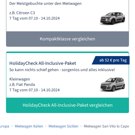
Der Meistgebuchte unter den Mietwagen
z.B. Citroen C3
7 Tag vom 07.10 - 14.10.2024
Kompaktklasse vergleichen
ab 52 € pro Tag
HolidayCheck All-Inclusive-Paket
So kann nichts schief gehen - sorgenlos und alles inklusive!
Kleinwagen
z.B. Fiat Panda
7 Tag vom 07.10 - 14.10.2024
HolidayCheck All-Inclusive-Paket vergleichen
uropa
Mietwagen Italien
Mietwagen Sizilien
Mietwagen San Vito lo Capo