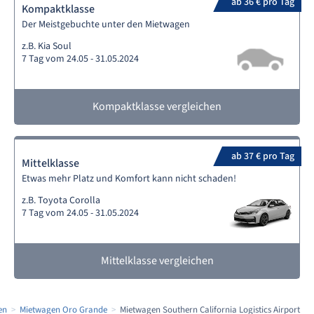
ab 36 € pro Tag
Kompaktklasse
Der Meistgebuchte unter den Mietwagen
z.B. Kia Soul
7 Tag vom 24.05 - 31.05.2024
Kompaktklasse vergleichen
ab 37 € pro Tag
Mittelklasse
Etwas mehr Platz und Komfort kann nicht schaden!
z.B. Toyota Corolla
7 Tag vom 24.05 - 31.05.2024
Mittelklasse vergleichen
en
Mietwagen Oro Grande
Mietwagen Southern California Logistics Airport