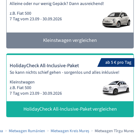
Alleine oder nur wenig Gepäck? Dann ausreichend!
z.B. Fiat 500
7 Tag vom 23.09 - 30.09.2026
Kleinstwagen vergleichen
ab 5 € pro Tag
HolidayCheck All-Inclusive-Paket
So kann nichts schief gehen - sorgenlos und alles inklusive!
Kleinstwagen
z.B. Fiat 500
7 Tag vom 23.09 - 30.09.2026
HolidayCheck All-Inclusive-Paket vergleichen
pa
Mietwagen Rumänien
Mietwagen Kreis Mureș
Mietwagen Tîrgu Mures