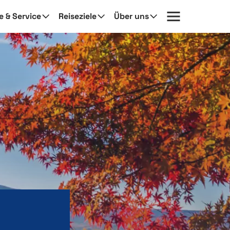
fe & Service
Reiseziele
Über uns