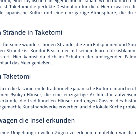
tomi, einer idyllischen Inselgemeinde in Japan! Wenn du nach ei
 ist Taketomi die perfekte Destination für dich. Hier erwarten
elle japanische Kultur und eine einzigartige Atmosphäre, die du
 Strände in Taketomi
nt für seine wunderschönen Strände, die zum Entspannen und So
ten Strände ist Kondoi Beach, der mit seinem klaren türkisblau
stert. Hier kannst du dich im Schatten der umliegenden Palm
ht auf das Meer genießen.
n Taketomi
u in die faszinierende traditionelle japanische Kultur eintauchen. 
enen Ryukyu-Häuser, die eine einzigartige Architektur aufweise
erkunde die traditionellen Häuser und engen Gassen des histor
dgemachte Kunsthandwerke erwerben und die lokale Küche probie
wagen die Insel erkunden
eine Umgebung in vollen Zügen zu erleben, empfehlen wir dir 