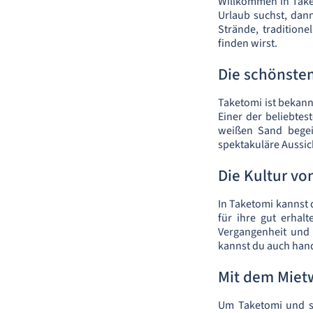
Willkommen in Take
Urlaub suchst, dann
Strände, tradition
finden wirst.
Die schönsten
Taketomi ist bekan
Einer der beliebtes
weißen Sand begei
spektakuläre Aussic
Die Kultur vo
In Taketomi kannst d
für ihre gut erhalt
Vergangenheit und 
kannst du auch han
Mit dem Miet
Um Taketomi und s