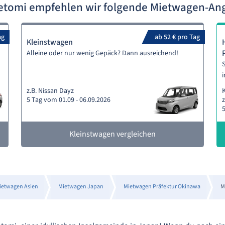
ketomi empfehlen wir folgende Mietwagen-An
ag
ab 52 € pro Tag
Kleinstwagen
Alleine oder nur wenig Gepäck? Dann ausreichend!
S
i
z.B. Nissan Dayz
5 Tag vom 01.09 - 06.09.2026
z
5
Kleinstwagen vergleichen
ietwagen Asien
Mietwagen Japan
Mietwagen Präfektur Okinawa
M