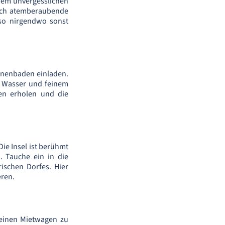
nem unvergesslichen
 dich atemberaubende
 so nirgendwo sonst
nnenbaden einladen.
en Wasser und feinem
en erholen und die
Die Insel ist berühmt
n. Tauche ein in die
ischen Dorfes. Hier
ren.
einen Mietwagen zu