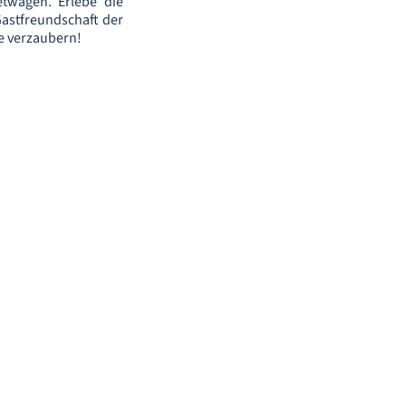
twagen. Erlebe die
Gastfreundschaft der
e verzaubern!