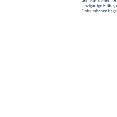
Genieße deinen Ur
einzigartige Kultur
Einheimischen begei