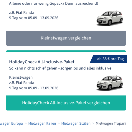
Alleine oder nur wenig Gepäck? Dann ausreichend!
z.B. Fiat Panda
9 Tag vom 05.09 - 13.09.2026
Kleinstwagen vergleichen
ab 38 € pro Tag
HolidayCheck All-Inclusive-Paket
So kann nichts schief gehen - sorgenlos und alles inklusive!
Kleinstwagen
z.B. Fiat Panda
9 Tag vom 05.09 - 13.09.2026
HolidayCheck All-Inclusive-Paket vergleichen
twagen Europa
Mietwagen Italien
Mietwagen Sizilien
Mietwagen Trapani