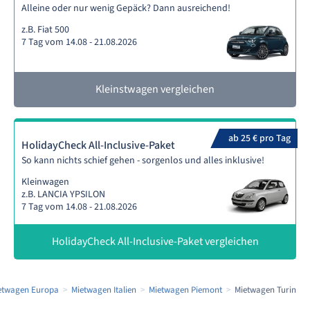
Alleine oder nur wenig Gepäck? Dann ausreichend!
z.B. Fiat 500
7 Tag vom 14.08 - 21.08.2026
Kleinstwagen vergleichen
ab 25 € pro Tag
HolidayCheck All-Inclusive-Paket
So kann nichts schief gehen - sorgenlos und alles inklusive!
Kleinwagen
z.B. LANCIA YPSILON
7 Tag vom 14.08 - 21.08.2026
HolidayCheck All-Inclusive-Paket vergleichen
etwagen Europa
Mietwagen Italien
Mietwagen Piemont
Mietwagen Turin