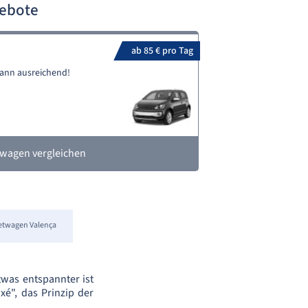
gebote
ab 85 € pro Tag
Dann ausreichend!
twagen vergleichen
etwagen Valença
was entspannter ist
axé", das Prinzip der