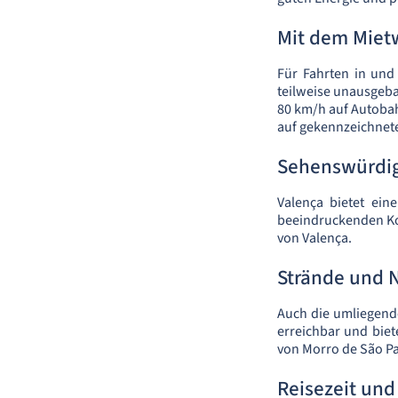
Mit dem Miet
Für Fahrten in und
teilweise unausgeba
80 km/h auf Autobah
auf gekennzeichnete 
Sehenswürdig
Valença bietet ein
beeindruckenden Ko
von Valença.
Strände und 
Auch die umliegende
erreichbar und bie
von Morro de São Pa
Reisezeit und