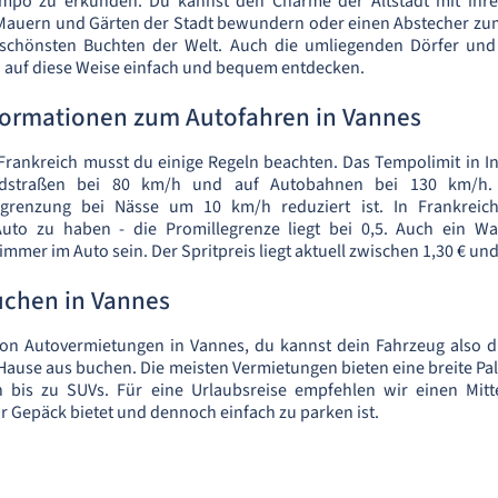
mpo zu erkunden. Du kannst den Charme der Altstadt mit ihr
 Mauern und Gärten der Stadt bewundern oder einen Abstecher zu
schönsten Buchten der Welt. Auch die umliegenden Dörfer und
h auf diese Weise einfach und bequem entdecken.
nformationen zum Autofahren in Vannes
rankreich musst du einige Regeln beachten. Das Tempolimit in In
dstraßen bei 80 km/h und auf Autobahnen bei 130 km/h. 
grenzung bei Nässe um 10 km/h reduziert ist. In Frankreich 
Auto zu haben - die Promillegrenze liegt bei 0,5. Auch ein W
er im Auto sein. Der Spritpreis liegt aktuell zwischen 1,30 € und 1
chen in Vannes
von Autovermietungen in Vannes, du kannst dein Fahrzeug also d
 Hause aus buchen. Die meisten Vermietungen bieten eine breite Pa
 bis zu SUVs. Für eine Urlaubsreise empfehlen wir einen Mitt
ür Gepäck bietet und dennoch einfach zu parken ist.