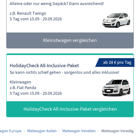
Alleine oder nur wenig Gepäck? Dann ausreichend!
z.B. Renault Twingo
5 Tag vom 15.09 - 20.09.2026
Kleinstwagen vergleichen
ab 28 € pro Tag
HolidayCheck All-Inclusive-Paket
So kann nichts schief gehen - sorgenlos und alles inklusive!
Kleinwagen
z.B. Fiat Panda
5 Tag vom 15.09 - 20.09.2026
HolidayCheck All-Inclusive-Paket vergleichen
agen Europa
Mietwagen Italien
Mietwagen Venetien
Mietwagen Venedig