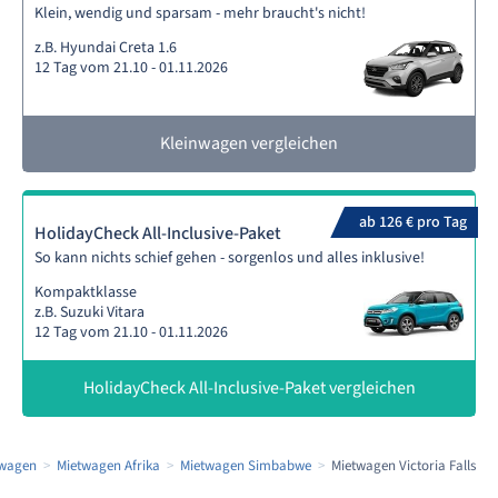
Klein, wendig und sparsam - mehr braucht's nicht!
z.B. Hyundai Creta 1.6
12 Tag vom 21.10 - 01.11.2026
Kleinwagen vergleichen
ab 126 € pro Tag
HolidayCheck All-Inclusive-Paket
So kann nichts schief gehen - sorgenlos und alles inklusive!
Kompaktklasse
z.B. Suzuki Vitara
12 Tag vom 21.10 - 01.11.2026
HolidayCheck All-Inclusive-Paket vergleichen
twagen
Mietwagen Afrika
Mietwagen Simbabwe
Mietwagen Victoria Falls