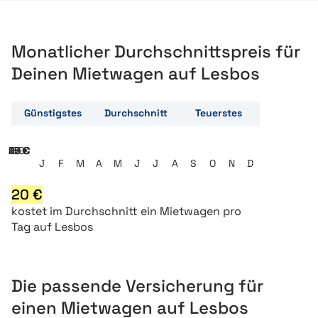
Monatlicher Durchschnittspreis für
Deinen Mietwagen auf Lesbos
Günstigstes
Durchschnitt
Teuerstes
9 €
18 €
27 €
36 €
45 €
J
F
M
A
M
J
J
A
S
O
N
D
20
€
kostet
im Durchschnitt ein
Mietwagen pro
Tag auf Lesbos
Die passende Versicherung für
einen Mietwagen auf Lesbos