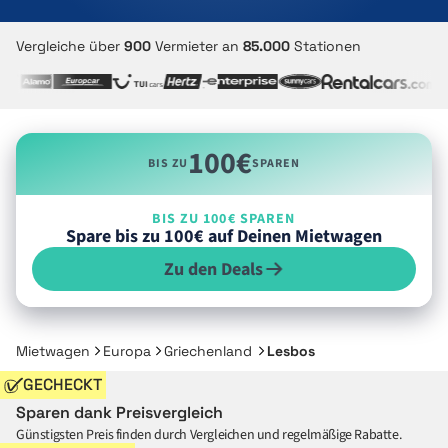
Vergleiche über
900
Vermieter an
85.000
Stationen
100€
BIS ZU
SPAREN
BIS ZU 100€ SPAREN
Spare bis zu 100€ auf Deinen Mietwagen
Zu den Deals
Mietwagen
Europa
Griechenland
Lesbos
GECHECKT
Sparen dank Preisvergleich
Günstigsten Preis finden durch Vergleichen und regelmäßige Rabatte.