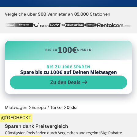
Vergleiche über
900
Vermieter an
85.000
Stationen
100€
BIS ZU
SPAREN
BIS ZU 100€ SPAREN
Spare bis zu 100€ auf Deinen Mietwagen
Zu den Deals
Mietwagen
Europa
Türkei
Ordu
GECHECKT
Sparen dank Preisvergleich
Günstigsten Preis finden durch Vergleichen und regelmäßige Rabatte.