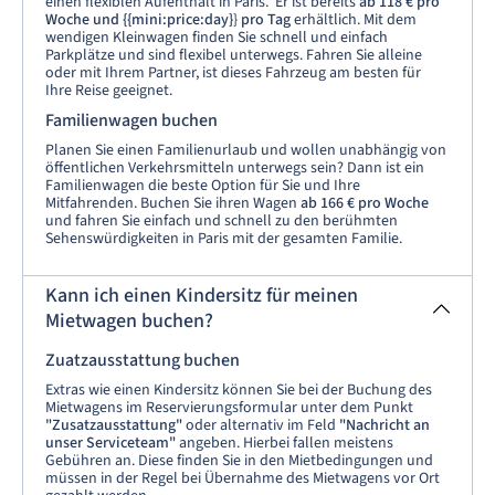
einen flexiblen Aufenthalt in Paris. Er ist bereits
ab 118 € pro
Woche und {{mini:price:day}
}
pro Tag
erhältlich. Mit dem
wendigen Kleinwagen finden Sie schnell und einfach
Parkplätze und sind flexibel unterwegs. Fahren Sie alleine
oder mit Ihrem Partner, ist dieses Fahrzeug am besten für
Ihre Reise geeignet.
Familienwagen buchen
Planen Sie einen Familienurlaub und wollen unabhängig von
öffentlichen Verkehrsmitteln unterwegs sein? Dann ist ein
Familienwagen die beste Option für Sie und Ihre
Mitfahrenden. Buchen Sie ihren Wagen
ab 166 € pro Woche
und fahren Sie einfach und schnell zu den berühmten
Sehenswürdigkeiten in Paris mit der gesamten Familie.
Kann ich einen Kindersitz für meinen
Mietwagen buchen?
Zuatzausstattung buchen
Extras wie einen Kindersitz können Sie bei der Buchung des
Mietwagens im Reservierungsformular unter dem Punkt
"Zusatzausstattung"
oder alternativ im Feld
"Nachricht an
unser Serviceteam"
angeben. Hierbei fallen meistens
Gebühren an. Diese finden Sie in den Mietbedingungen und
müssen in der Regel bei Übernahme des Mietwagens vor Ort