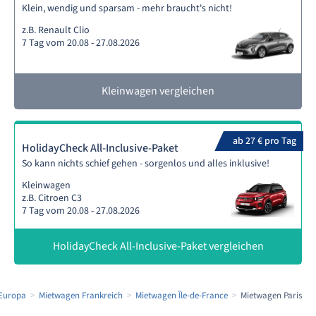
Klein, wendig und sparsam - mehr braucht's nicht!
z.B. Renault Clio
7 Tag vom 20.08 - 27.08.2026
Kleinwagen vergleichen
ab 27 € pro Tag
HolidayCheck All-Inclusive-Paket
So kann nichts schief gehen - sorgenlos und alles inklusive!
Kleinwagen
z.B. Citroen C3
7 Tag vom 20.08 - 27.08.2026
HolidayCheck All-Inclusive-Paket vergleichen
Europa
Mietwagen Frankreich
Mietwagen Île-de-France
Mietwagen Paris