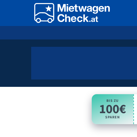
BIS ZU
100€
SPAREN