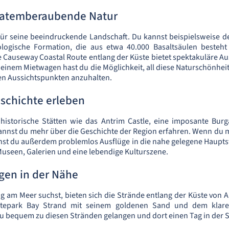
 atemberaubende Natur
für seine beeindruckende Landschaft. Du kannst beispielsweise 
ologische Formation, die aus etwa 40.000 Basaltsäulen beste
e Causeway Coastal Route entlang der Küste bietet spektakuläre Au
t einem Mietwagen hast du die Möglichkeit, all diese Naturschönhe
en Aussichtspunkten anzuhalten.
schichte erleben
 historische Stätten wie das Antrim Castle, eine imposante Bur
annst du mehr über die Geschichte der Region erfahren. Wenn du
nst du außerdem problemlos Ausflüge in die nahe gelegene Haupts
Museen, Galerien und eine lebendige Kulturszene.
gen in der Nähe
g am Meer suchst, bieten sich die Strände entlang der Küste von 
hitepark Bay Strand mit seinem goldenen Sand und dem klar
u bequem zu diesen Stränden gelangen und dort einen Tag in der 