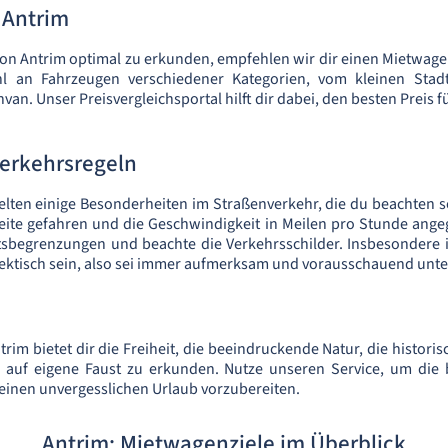
 Antrim
 Antrim optimal zu erkunden, empfehlen wir dir einen Mietwagen
l an Fahrzeugen verschiedener Kategorien, vom kleinen Stadtf
an. Unser Preisvergleichsportal hilft dir dabei, den besten Preis
Verkehrsregeln
elten einige Besonderheiten im Straßenverkehr, die du beachten sol
eite gefahren und die Geschwindigkeit in Meilen pro Stunde ange
tsbegrenzungen und beachte die Verkehrsschilder. Insbesondere 
ektisch sein, also sei immer aufmerksam und vorausschauend unt
rim bietet dir die Freiheit, die beeindruckende Natur, die histori
 auf eigene Faust zu erkunden. Nutze unseren Service, um die
 einen unvergesslichen Urlaub vorzubereiten.
Antrim: Mietwagenziele im Überblick