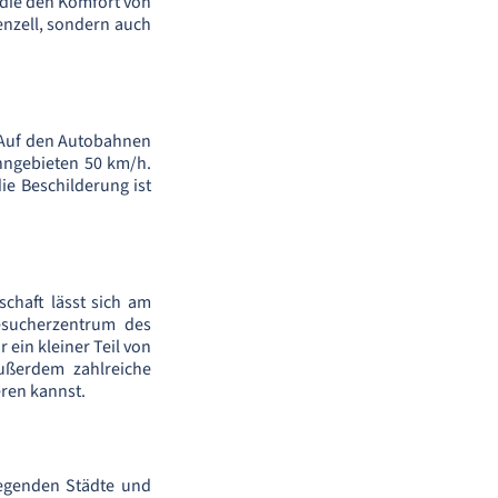
, die den Komfort von
enzell, sondern auch
. Auf den Autobahnen
hngebieten 50 km/h.
ie Beschilderung ist
chaft lässt sich am
sucherzentrum des
 ein kleiner Teil von
ußerdem zahlreiche
eren kannst.
liegenden Städte und