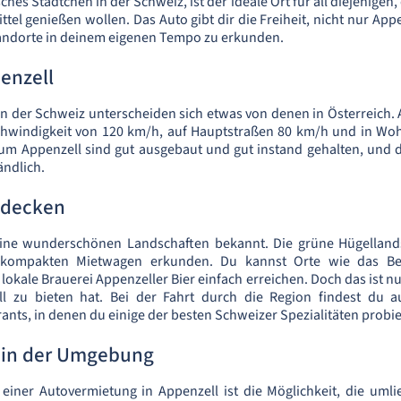
isches Städtchen in der Schweiz, ist der ideale Ort für all diejenigen
tel genießen wollen. Das Auto gibt dir die Freiheit, nicht nur App
andorte in deinem eigenen Tempo zu erkunden.
enzell
in der Schweiz unterscheiden sich etwas von denen in Österreich
schwindigkeit von 120 km/h, auf Hauptstraßen 80 km/h und in Wo
um Appenzell sind gut ausgebaut und gut instand gehalten, und d
ändlich.
tdecken
seine wunderschönen Landschaften bekannt. Die grüne Hügellands
 kompakten Mietwagen erkunden. Du kannst Orte wie das Be
lokale Brauerei Appenzeller Bier einfach erreichen. Doch das ist nur
l zu bieten hat. Bei der Fahrt durch die Region findest du a
rants, in denen du einige der besten Schweizer Spezialitäten probi
 in der Umgebung
l einer Autovermietung in Appenzell ist die Möglichkeit, die um