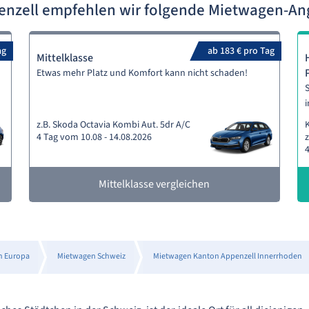
enzell empfehlen wir folgende Mietwagen-A
ag
ab 183 € pro Tag
Mittelklasse
Etwas mehr Platz und Komfort kann nicht schaden!
S
i
z.B. Skoda Octavia Kombi Aut. 5dr A/C
4 Tag vom 10.08 - 14.08.2026
z
4
Mittelklasse vergleichen
n Europa
Mietwagen Schweiz
Mietwagen Kanton Appenzell Innerrhoden