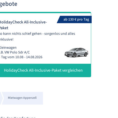
ngebote
ab 130 € pro Tag
HolidayCheck All-Inclusive-
Paket
o kann nichts schief gehen - sorgenlos und alles
nklusive!
Kleinwagen
.B. VW Polo 5dr A/C
 Tag vom 10.08 - 14.08.2026
HolidayCheck All-Inclusive-Paket vergleichen
Mietwagen Appenzell