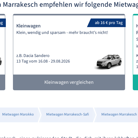
 Marrakesch empfehlen wir folgende Mietw
ag
ab 16 € pro Tag
Kleinwagen
Klein, wendig und sparsam - mehr braucht's nicht!
S
i
z.B. Dacia Sandero
13 Tag vom 16.08 - 29.08.2026
z
1
Kleinwagen vergleichen
Mietwagen Marokko
Mietwagen Marrakesch-Safi
Mietwagen Marrakesch