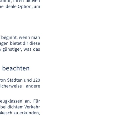
ultur, ihren aktiven
ine ideale Option, um
aß beginnt, wenn man
gen bietet dir diese
h günstiger, was das
h beachten
von Städten und 120
cherweise andere
eugklassen an. Für
h bei dichtem Verkehr
rakesch zu erkunden,