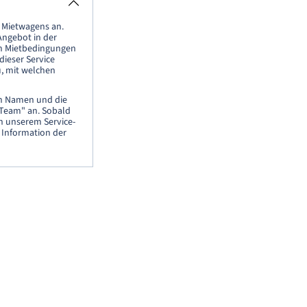
s Mietwagens an.
Angebot in der
den Mietbedingungen
dieser Service
u, mit welchen
en Namen und die
e-Team" an. Sobald
n unserem Service-
 Information der