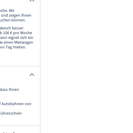
oche. Wir
 und zeigen Ihnen
 buchen können.
rakesch besser
ab 106 € pro Woche
ann eignet sich ein
ie einen Mietwagen
 pro Tag mieten.
 dass Ihnen
uf Autobahnen von
Führerschein