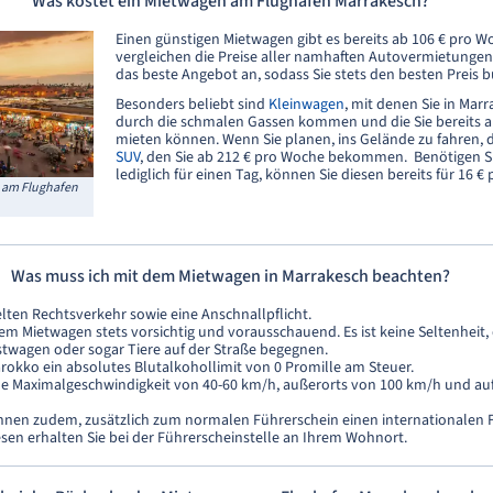
Was kostet ein Mietwagen am Flughafen Marrakesch?
Einen günstigen Mietwagen gibt es bereits ab 106 € pro W
vergleichen die Preise aller namhaften Autovermietungen
das beste Angebot an, sodass Sie stets den besten Preis
Besonders beliebt sind
Kleinwagen
, mit denen Sie in Mar
durch die schmalen Gassen kommen und die Sie bereits 
mieten können. Wenn Sie planen, ins Gelände zu fahren, d
SUV
, den Sie ab 212 € pro Woche bekommen. Benötigen S
lediglich für einen Tag, können Sie diesen bereits für 16 €
 am Flughafen
Was muss ich mit dem Mietwagen in Marrakesch beachten?
lten Rechtsverkehr sowie eine Anschnallpflicht.
em Mietwagen stets vorsichtig und vorausschauend. Es ist keine Seltenheit,
stwagen oder sogar Tiere auf der Straße begegnen.
rokko ein absolutes Blutalkohollimit von 0 Promille am Steuer.
eine Maximalgeschwindigkeit von 40-60 km/h, außerorts von 100 km/h und a
hnen zudem, zusätzlich zum normalen Führerschein einen internationalen 
sen erhalten Sie bei der Führerscheinstelle an Ihrem Wohnort.