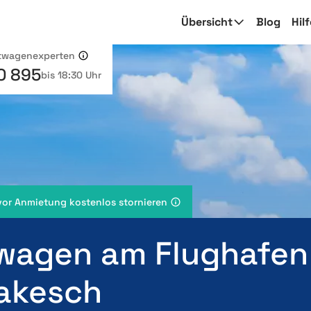
Übersicht
Blog
Hil
etwagenexperten
0 895
bis 18:30 Uhr
vor Anmietung kostenlos stornieren
wagen am Flughafen
akesch