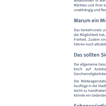
Willkommen in Marra
Märkten und ihrer ei
unabhängig und flexi
Warum ein Mi
Das Verkehrsnetz um
die Möglichkeit hat
Freiheit. Zudem sin
Fahren noch attrakt
Das sollten 
Die allgemeine Ges
km/h auf Autoba
Geschwindigkeitsbe
Die Mietwagenstat
Ausflüge in die Stad
leicht zu handhaben
könnte ein Geländew
Sehenswürdig