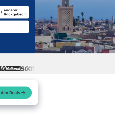
anderer
Rückgabeort
 den Deals