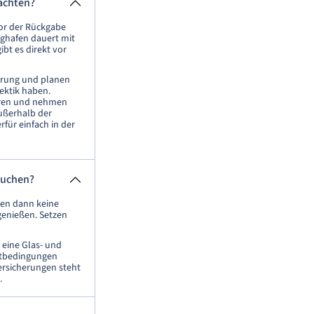
achten?
or der Rückgabe
ghafen dauert mit
bt es direkt vor
derung und planen
Hektik haben.
eren und nehmen
außerhalb der
rfür einfach in der
buchen?
men dann keine
genießen. Setzen
 eine Glas- und
ietbedingungen
ersicherungen steht
.