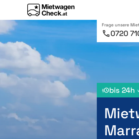
Frage unsere Mi
0720 71
bis 24h
Miet
Marr