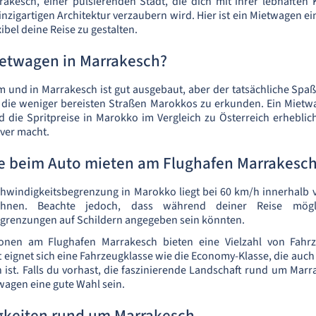
kesch, einer pulsierenden Stadt, die dich mit ihrer lebhaften K
nzigartigen Architektur verzaubern wird. Hier ist ein Mietwagen e
bel deine Reise zu gestalten.
etwagen in Marrakesch?
 und in Marrakesch ist gut ausgebaut, aber der tatsächliche Sp
, die weniger bereisten Straßen Marokkos zu erkunden. Ein Mietwa
d die Spritpreise in Marokko im Vergleich zu Österreich erheblic
iver macht.
Sie beim Auto mieten am Flughafen Marrakesc
chwindigkeitsbegrenzung in Marokko liegt bei 60 km/h innerhalb 
hnen. Beachte jedoch, dass während deiner Reise mögli
grenzungen auf Schildern angegeben sein könnten.
ionen am Flughafen Marrakesch bieten eine Vielzahl von Fahrz
t eignet sich eine Fahrzeugklasse wie die Economy-Klasse, die auc
 ist. Falls du vorhast, die faszinierende Landschaft rund um Mar
agen eine gute Wahl sein.
keiten rund um Marrakesch