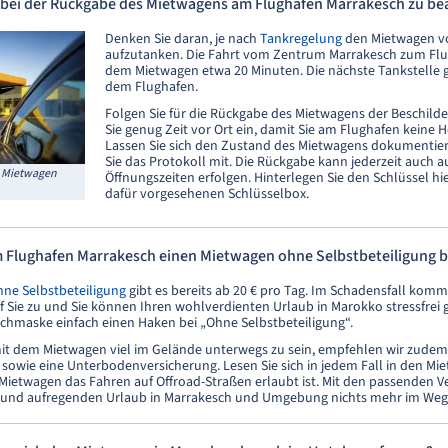
 bei der Rückgabe des Mietwagens am Flughafen Marrakesch zu be
Denken Sie daran, je nach
Tankregelung
den Mietwagen v
aufzutanken. Die Fahrt vom Zentrum Marrakesch zum Flu
dem Mietwagen etwa 20 Minuten. Die nächste Tankstelle gi
dem Flughafen.
Folgen Sie für die Rückgabe des Mietwagens der Beschil
Sie genug Zeit vor Ort ein, damit Sie am Flughafen keine 
Lassen Sie sich den Zustand des Mietwagens dokumenti
Sie das Protokoll mit. Die Rückgabe kann jederzeit auch 
n Mietwagen
Öffnungszeiten erfolgen. Hinterlegen Sie den Schlüssel hie
dafür vorgesehenen Schlüsselbox.
m Flughafen Marrakesch einen Mietwagen ohne Selbstbeteiligung 
hne Selbstbeteiligung
gibt es bereits ab 20 € pro Tag. Im Schadensfall kom
f Sie zu und Sie können Ihren wohlverdienten Urlaub in Marokko stressfrei 
Suchmaske einfach einen Haken bei „Ohne Selbstbeteiligung“.
it dem Mietwagen viel im Gelände unterwegs zu sein, empfehlen wir zudem
 sowie eine Unterbodenversicherung. Lesen Sie sich in jedem Fall in den M
Mietwagen das Fahren auf Offroad-Straßen erlaubt ist. Mit den passenden V
und aufregenden Urlaub in Marrakesch und Umgebung nichts mehr im Weg