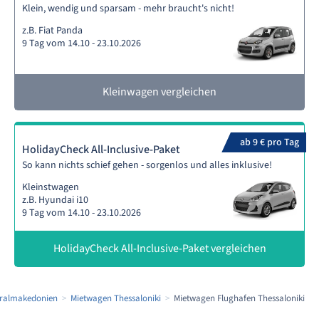
Klein, wendig und sparsam - mehr braucht's nicht!
z.B. Fiat Panda
9 Tag vom 14.10 - 23.10.2026
Kleinwagen vergleichen
ab 9 € pro Tag
HolidayCheck All-Inclusive-Paket
So kann nichts schief gehen - sorgenlos und alles inklusive!
Kleinstwagen
z.B. Hyundai i10
9 Tag vom 14.10 - 23.10.2026
HolidayCheck All-Inclusive-Paket vergleichen
tralmakedonien
Mietwagen Thessaloniki
Mietwagen Flughafen Thessaloniki