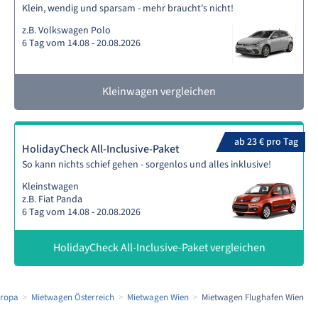
Klein, wendig und sparsam - mehr braucht's nicht!
z.B. Volkswagen Polo
6 Tag vom 14.08 - 20.08.2026
Kleinwagen vergleichen
ab 23 € pro Tag
HolidayCheck All-Inclusive-Paket
So kann nichts schief gehen - sorgenlos und alles inklusive!
Kleinstwagen
z.B. Fiat Panda
6 Tag vom 14.08 - 20.08.2026
HolidayCheck All-Inclusive-Paket vergleichen
uropa
Mietwagen Österreich
Mietwagen Wien
Mietwagen Flughafen Wien