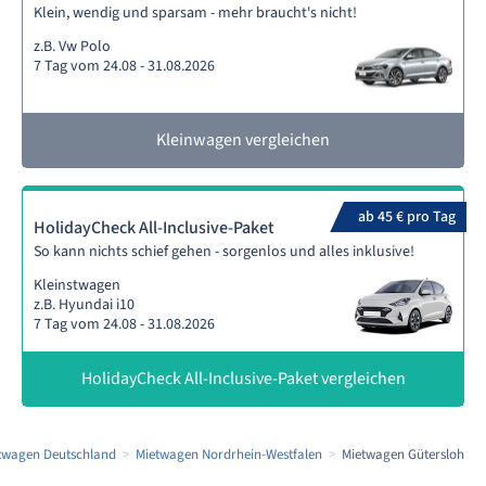
Klein, wendig und sparsam - mehr braucht's nicht!
z.B. Vw Polo
7 Tag vom 24.08 - 31.08.2026
Kleinwagen vergleichen
ab 45 € pro Tag
HolidayCheck All-Inclusive-Paket
So kann nichts schief gehen - sorgenlos und alles inklusive!
Kleinstwagen
z.B. Hyundai i10
7 Tag vom 24.08 - 31.08.2026
HolidayCheck All-Inclusive-Paket vergleichen
twagen Deutschland
Mietwagen Nordrhein-Westfalen
Mietwagen Gütersloh