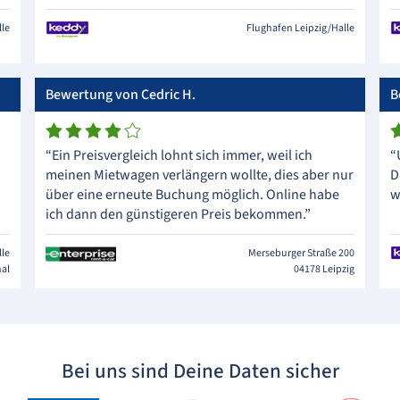
lle
Flughafen Leipzig/Halle
Bewertung von Cedric H.
B
“Ein Preisvergleich lohnt sich immer, weil ich
“
meinen Mietwagen verlängern wollte, dies aber nur
D
über eine erneute Buchung möglich. Online habe
w
ich dann den günstigeren Preis bekommen.”
lle
Merseburger Straße 200
nal
04178 Leipzig
Bei uns sind Deine Daten sicher