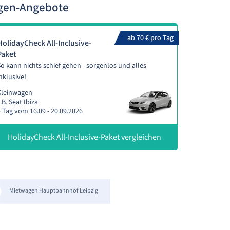
agen-Angebote
ab 70 € pro Tag
HolidayCheck All-Inclusive-
Paket
o kann nichts schief gehen - sorgenlos und alles
nklusive!
Kleinwagen
.B. Seat Ibiza
 Tag vom 16.09 - 20.09.2026
HolidayCheck All-Inclusive-Paket vergleichen
Mietwagen Hauptbahnhof Leipzig