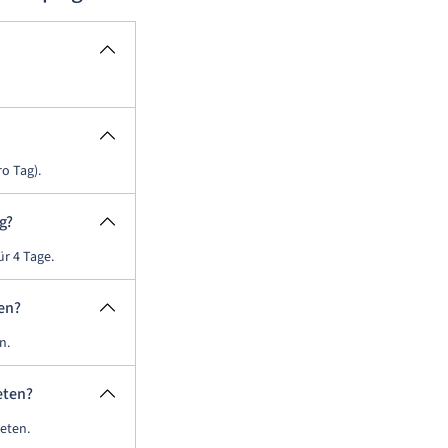
o Tag).
g?
r 4 Tage.
en?
n.
eten?
eten.