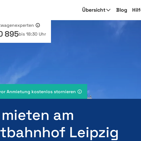
Übersicht
Blog
Hil
etwagenexperten
0 895
bis 18:30 Uhr
vor Anmietung kostenlos stornieren
 mieten am
tbahnhof Leipzig