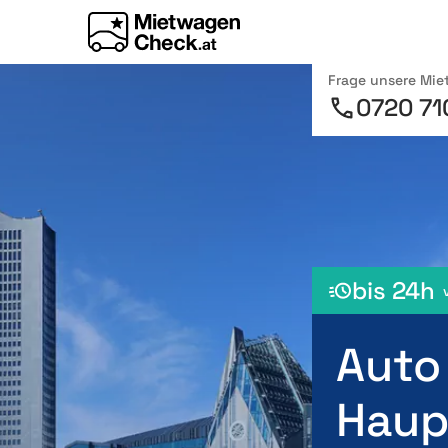
Frage unsere Mi
0720 71
bis 24h
Auto
Haup