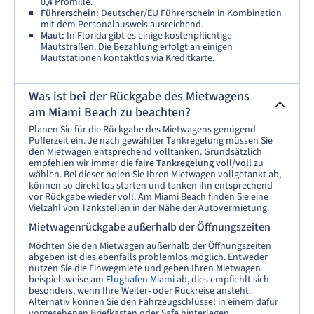
0,4 Promille.
Führerschein:
Deutscher/EU Führerschein in Kombination
mit dem Personalausweis ausreichend.
Maut:
In Florida gibt es einige kostenpflichtige
Mautstraßen. Die Bezahlung erfolgt an einigen
Mautstationen kontaktlos via Kreditkarte.
Was ist bei der Rückgabe des Mietwagens
am Miami Beach zu beachten?
Planen Sie für die Rückgabe des Mietwagens genügend
Pufferzeit ein. Je nach gewählter Tankregelung müssen Sie
den Mietwagen entsprechend volltanken. Grundsätzlich
empfehlen wir immer die
faire Tankregelung voll/voll
zu
wählen. Bei dieser holen Sie Ihren Mietwagen vollgetankt ab,
können so direkt los starten und tanken ihn entsprechend
vor Rückgabe wieder voll. Am Miami Beach finden Sie eine
Vielzahl von Tankstellen in der Nähe der Autovermietung.
Mietwagenrückgabe außerhalb der Öffnungszeiten
Möchten Sie den Mietwagen außerhalb der Öffnungszeiten
abgeben ist dies ebenfalls problemlos möglich. Entweder
nutzen Sie die Einwegmiete und geben Ihren Mietwagen
beispielsweise am
Flughafen Miami
ab, dies empfiehlt sich
besonders, wenn Ihre Weiter- oder Rückreise ansteht.
Alternativ können Sie den Fahrzeugschlüssel in einem dafür
vorgesehenen Briefkasten oder Safe hinterlegen.