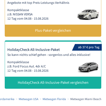
Angebote mit top Preis-Leistungs-Verhältnis
Kompaktklasse
z.B. NISSAN VERSA
12 Tag vom 04.08 - 15.08.2026
Plus-Paket vergleichen
ab 37 € pro Tag
HolidayCheck All-Inclusive-Paket
So kann nichts schief gehen - sorgenlos und alles inklusive!
Kompaktklasse
z.B. Ford Focus Aut. 4dr A/C
12 Tag vom 04.08 - 15.08.2026
HolidayCheck All-Inclusive-Paket vergleichen
ordamerika
Mietwagen USA
Mietwagen Florida
Mietwagen Miami Beach