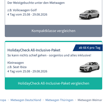
Der Meistgebuchte unter den Mietwagen
z.B. Volkswagen Golf
4 Tag vom 25.08 - 29.08.2026
Kompaktklasse vergleichen
ab 66 € pro Tag
HolidayCheck All-Inclusive-Paket
So kann nichts schief gehen - sorgenlos und alles inklusive!
Kleinwagen
z.B. Seat Ibiza
4 Tag vom 25.08 - 29.08.2026
HolidayCheck All-Inclusive-Paket vergleichen
uropa
Mietwagen Deutschland
Mietwagen Thüringen
Mietwagen Weimar