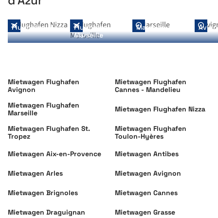
d’Azur
Flughafen Nizza
Flughafen
Marseille
Avig
Marseille
Mietwagen Flughafen
Mietwagen Flughafen
Avignon
Cannes - Mandelieu
Mietwagen Flughafen
Mietwagen Flughafen Nizza
Marseille
Mietwagen Flughafen St.
Mietwagen Flughafen
Tropez
Toulon-Hyères
Mietwagen Aix-en-Provence
Mietwagen Antibes
Mietwagen Arles
Mietwagen Avignon
Mietwagen Brignoles
Mietwagen Cannes
Mietwagen Draguignan
Mietwagen Grasse