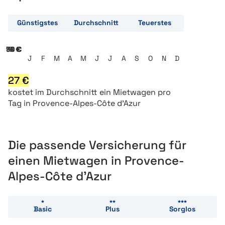
Günstigstes
Durchschnitt
Teuerstes
18 €
36 €
54 €
72 €
90 €
J
F
M
A
M
J
J
A
S
O
N
D
27
€
kostet
im Durchschnitt ein
Mietwagen pro
Tag in Provence-Alpes-Côte d’Azur
Die passende Versicherung für
einen Mietwagen in Provence-
Alpes-Côte d’Azur
Basic
Plus
Sorglos