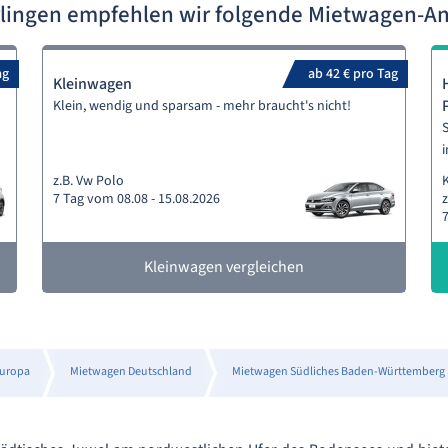
rlingen empfehlen wir folgende Mietwagen-A
ag
ab 42 € pro Tag
Kleinwagen
Klein, wendig und sparsam - mehr braucht's nicht!
S
i
z.B. Vw Polo
7 Tag vom 08.08 - 15.08.2026
z
7
Kleinwagen vergleichen
uropa
Mietwagen Deutschland
Mietwagen Südliches Baden-Württemberg