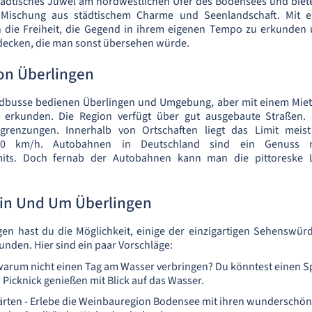
städtisches Juwel am nordwestlichen Ufer des Bodensees und biet
 Mischung aus städtischem Charme und Seenlandschaft. Mit 
 die Freiheit, die Gegend in ihrem eigenen Tempo zu erkunden un
decken, die man sonst übersehen würde.
on Überlingen
dbusse bedienen Überlingen und Umgebung, aber mit einem Mietw
erkunden. Die Region verfügt über gut ausgebaute Straßen. 
egrenzungen. Innerhalb von Ortschaften liegt das Limit mei
00 km/h. Autobahnen in Deutschland sind ein Genuss m
imits. Doch fernab der Autobahnen kann man die pittoreske 
 in Und Um Überlingen
en hast du die Möglichkeit, einige der einzigartigen Sehenswürd
unden. Hier sind ein paar Vorschläge:
warum nicht einen Tag am Wasser verbringen? Du könntest einen S
Picknick genießen mit Blick auf das Wasser.
rten - Erlebe die Weinbauregion Bodensee mit ihren wunderschö