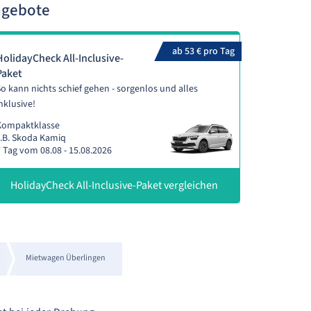
ngebote
ab 53 € pro Tag
HolidayCheck All-Inclusive-
Paket
o kann nichts schief gehen - sorgenlos und alles
nklusive!
Kompaktklasse
.B. Skoda Kamiq
 Tag vom 08.08 - 15.08.2026
HolidayCheck All-Inclusive-Paket vergleichen
Mietwagen Überlingen