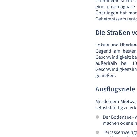
Überlingen ist ein 
eine unschlagbare
Überlingen hat man
Geheimnisse zu ent
Die Straßen v
Lokale und Überlan
Gegend am besten 
Geschwindigkeitsb
außerhalb bei 1
Geschwindigkeitsl
genießen.
Ausflugsziele
Mit deinem Mietwag
selbstständig zu erk
Der Bodensee - 
machen oder ein 
Terrassenweingä