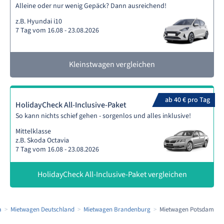
Alleine oder nur wenig Gepäck? Dann ausreichend!
z.B. Hyundai i10
7 Tag vom 16.08 - 23.08.2026
Kleinstwagen vergleichen
ab 40 € pro Tag
HolidayCheck All-Inclusive-Paket
So kann nichts schief gehen - sorgenlos und alles inklusive!
Mittelklasse
z.B. Skoda Octavia
7 Tag vom 16.08 - 23.08.2026
HolidayCheck All-Inclusive-Paket vergleichen
a
Mietwagen Deutschland
Mietwagen Brandenburg
Mietwagen Potsdam